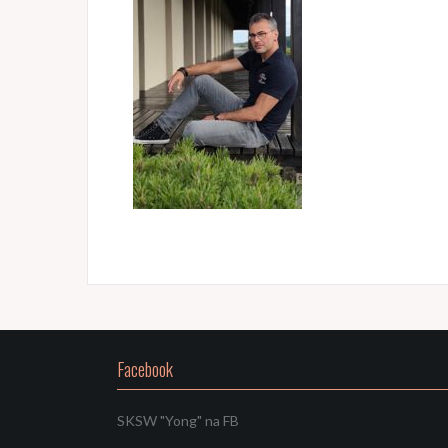
Facebook
SKSW "Yong" na FB