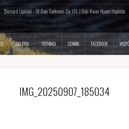
Bernard Lipiński - IV Dan Taekwon-Do ITF, I Dan Kwan Nyom Hapkido
DO
GALERIA
TRENINGI
CENNIK
FACEBOOK
WSPÓ
IMG_20250907_185034