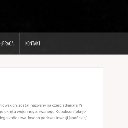
ŁPRACA
KONTAKT
iowskich, został nazwany na cześć admirała Yi
nego okrętu wojennego, zwanego Kobukson (okręt-
ego królestwa Joseon podczas inwazji japońskiej