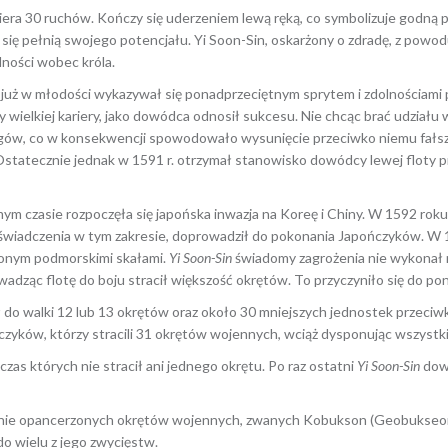
era 30 ruchów. Kończy się uderzeniem lewą ręką, co symbolizuje godną p
się pełnią swojego potencjału. Yi Soon-Sin, oskarżony o zdradę, z powod
alności wobec króla.
już w młodości wykazywał się ponadprzeciętnym sprytem i zdolnościami 
y wielkiej kariery, jako dowódca odnosił sukcesu. Nie chcąc brać udzia
gów, co w konsekwencji spowodowało wysunięcie przeciwko niemu fałs
Ostatecznie jednak w 1591 r. otrzymał stanowisko dowódcy lewej floty pr
m czasie rozpoczęła się japońska inwazja na Koreę i Chiny. W 1592 rok
oświadczenia w tym zakresie, doprowadził do pokonania Japończyków. W 
jeżonym podmorskimi skałami.
Yi Soon-Sin
świadomy zagrożenia nie wykonał ro
wadząc flotę do boju stracił większość okrętów. To przyczyniło się do
do walki 12 lub 13 okrętów oraz około 30 mniejszych jednostek przeciw
zyków, którzy stracili 31 okrętów wojennych, wciąż dysponując wszystkim
zas których nie stracił ani jednego okrętu. Po raz ostatni
Yi Soon-Sin
dowo
ilnie opancerzonych okrętów wojennych, zwanych Kobukson (Geobukseon,
do wielu z jego zwycięstw.