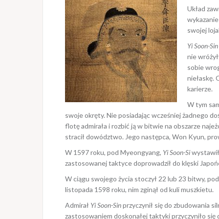
Układ zawi
wykazanie 
swojej loj
Yi Soon-Sin
nie wróżył
sobie wro
niełaskę. 
karierze.
W tym samy
swoje okręty. Nie posiadając wcześniej żadnego d
flotę admirała i rozbić ją w bitwie na obszarze na
stracił dowództwo. Jego następca, Won Kyun, pro
W 1597 roku, pod Myeongyang,
Yi Soon-Si
wystawił 
zastosowanej taktyce doprowadził do klęski Japońc
W ciągu swojego życia stoczył 22 lub 23 bitwy, podc
listopada 1598 roku, nim zginął od kuli muszkietu.
Admirał
Yi Soon-Sin
przyczynił się do zbudowania s
zastosowaniem doskonałej taktyki przyczyniło się 