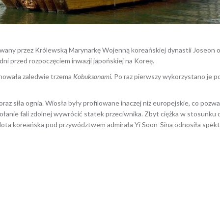
ywany przez Królewską Marynarkę Wojenną koreańskiej dynastii Joseon 
dni przed rozpoczęciem inwazji japońskiej na Koreę.
onowała zaledwie trzema
Kobuksonami.
Po raz pierwszy wykorzystano je p
raz siła ognia. Wiosła były profilowane inaczej niż europejskie, co pozw
ołanie fali zdolnej wywrócić statek przeciwnika. Zbyt ciężka w stosun
flota koreańska pod przywództwem admirała Yi Soon-Sina odnosiła spekt