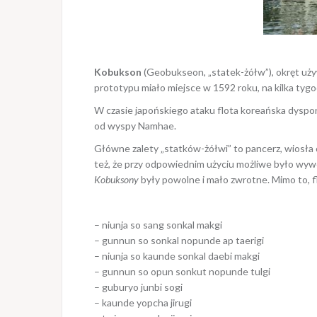
Kobukson
(Geobukseon, „statek-żółw”), okręt uż
prototypu miało miejsce w 1592 roku, na kilka tygo
W czasie japońskiego ataku flota koreańska dysp
od wyspy Namhae.
Główne zalety „statków-żółwi” to pancerz, wiosła o
też, że przy odpowiednim użyciu możliwe było wyw
Kobuksony
były powolne i mało zwrotne. Mimo to, 
– niunja so sang sonkal makgi
– gunnun so sonkal nopunde ap taerigi
– niunja so kaunde sonkal daebi makgi
– gunnun so opun sonkut nopunde tulgi
– guburyo junbi sogi
– kaunde yopcha jirugi