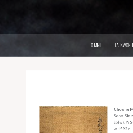
O MNIE
TAEKWON-
Choong 
Soon-Sin z
żółw). Yi 
w 1592 r.