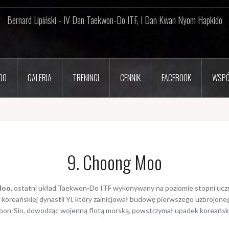
Bernard Lipiński - IV Dan Taekwon-Do ITF, I Dan Kwan Nyom Hapkido
DO
GALERIA
TRENINGI
CENNIK
FACEBOOK
WSPÓ
9. Choong Moo
Moo
, ostatni układ Taekwon-Do ITF wykonywany na poziomie stopni uczn
 koreańskiej dynastii Yi, który zainicjował budowę pierwszego uzbrojo
Soon-Sin, dowodząc wojenną flotą morską, powstrzymał upadek koreański