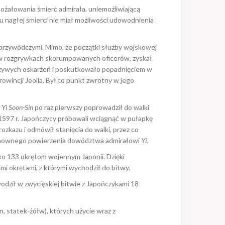
ożałowania śmierć admirała, uniemożliwiającą
u nagłej śmierci nie miał możliwości udowodnienia
przywódczymi. Mimo, że początki służby wojskowej
łu w rozgrywkach skorumpowanych oficerów, zyskał
zywych oskarżeń i poskutkowało popadnięciem w
owincji Jeolla. Był to punkt zwrotny w jego
u
Yi Soon-Sin
po raz pierwszy poprowadził do walki
1597 r. Japończycy próbowali wciągnąć w pułapkę
zkazu i odmówił stanięcia do walki, przez co
 ponownego powierzenia dowództwa admirałowi
Yi.
ko 133 okrętom wojennym Japonii. Dzięki
i okrętami, z którymi wychodził do bitwy.
dził w zwycięskiej bitwie z Japończykami 18
 statek-żółw), których użycie wraz z