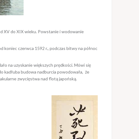
od XV do XIX wieku. Powstanie i wodowanie
od koniec czerwca 1592 r., podczas bitwy na północ
alało na uzyskanie większych prędkości. Mówi się
ku do kadłuba budowa nadburcia powodowała, że
akularne zwycięstwa nad flotą japońską.