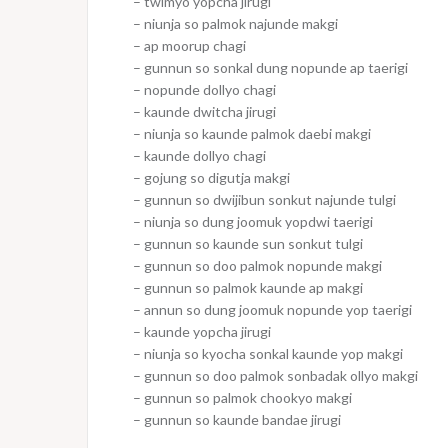
– twimyo yopcha jirugi
– niunja so palmok najunde makgi
– ap moorup chagi
– gunnun so sonkal dung nopunde ap taerigi
– nopunde dollyo chagi
– kaunde dwitcha jirugi
– niunja so kaunde palmok daebi makgi
– kaunde dollyo chagi
– gojung so digutja makgi
– gunnun so dwijibun sonkut najunde tulgi
– niunja so dung joomuk yopdwi taerigi
– gunnun so kaunde sun sonkut tulgi
– gunnun so doo palmok nopunde makgi
– gunnun so palmok kaunde ap makgi
– annun so dung joomuk nopunde yop taerigi
– kaunde yopcha jirugi
– niunja so kyocha sonkal kaunde yop makgi
– gunnun so doo palmok sonbadak ollyo makgi
– gunnun so palmok chookyo makgi
– gunnun so kaunde bandae jirugi