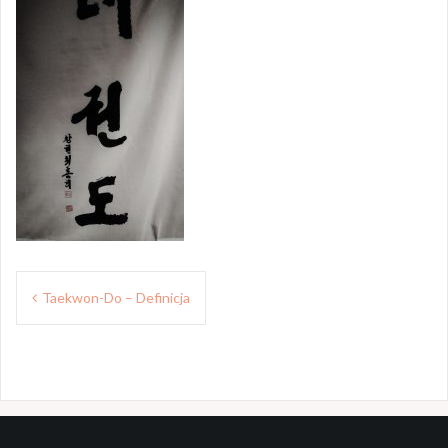
N
Taekwon-Do – Definicja
a
w
i
g