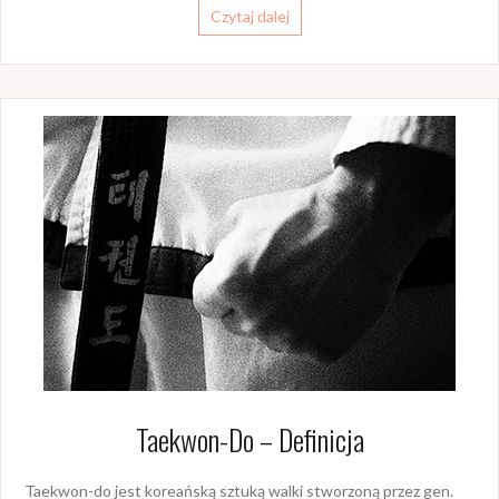
Czytaj dalej
Taekwon-Do – Definicja
Taekwon-do jest koreańską sztuką walki stworzoną przez gen.