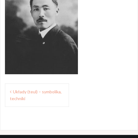
N
Układy (teul) – symbolika,
techniki
a
w
i
g