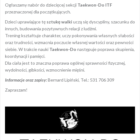
Ogłaszamy nabór do dziecięcej sekcji
Taekwon-Do ITF
przeznaczonej dla początkujących.
Dzieci uprawiające tę
sztukę walki
uczą się dyscypliny, szacunku do
innych, budowania pozytywnych relacji z ludźmi.
Trening kształtuje charakter, uczy pokonywania własnych słabości
oraz trudności, wzmacnia poczucie własnej wartości oraz pewności
siebie. W trakcie nauki
Taekwon-Do
następuje poprawa skupienia,
koordynacji i pamięci.
Dla ciała jest to znaczna poprawa ogólnej sprawności fizycznej,
wydolności, gibkości, wzmocnienie mięśni.
Informacje oraz zapisy:
Bernard Lipiński, Tel.: 531 706 309
Zapraszam!