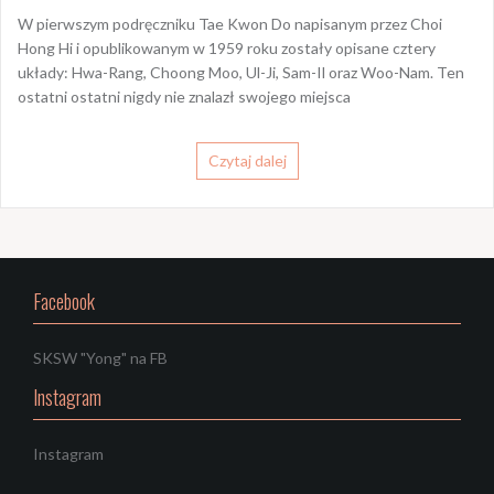
W pierwszym podręczniku Tae Kwon Do napisanym przez Choi
Hong Hi i opublikowanym w 1959 roku zostały opisane cztery
układy: Hwa-Rang, Choong Moo, Ul-Ji, Sam-Il oraz Woo-Nam. Ten
ostatni ostatni nigdy nie znalazł swojego miejsca
Czytaj dalej
Facebook
SKSW "Yong" na FB
Instagram
Instagram